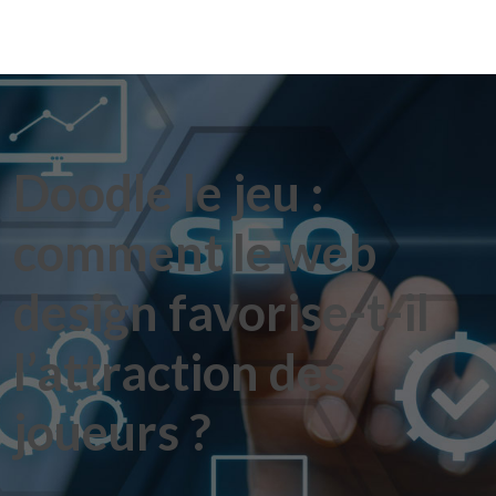
Doodle le jeu :
comment le web
design favorise-t-il
l’attraction des
joueurs ?