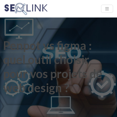
Penpot vs figma :
quel outil choisir
pour vos projets de
web design ?